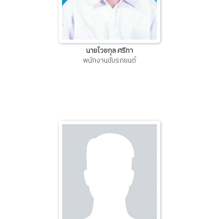
นายไวยกุล ศรีทา
พนักงานขับรถยนต์