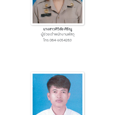
นางสาวศิวิลัย ศิริณู
ผู้ช่วยเจ้าพนักงานพัสดุ
โทร.084-6054283