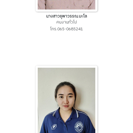
นางสาวยุพาวรรณ มะโล
คนงานทั่วไป
โทร.065-0685241